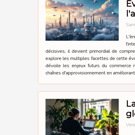
Év
l'
Sam
L'èr
l'in
décisives, il devient primordial de comp
explore les multiples facettes de cette év
dévoile les enjeux futurs du commerce mo
chaînes d'approvisionnement en améliorant c
La
gl
Vend