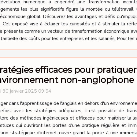
révolution numérique a engendré une transformation incont
gements les plus significatifs figure la montée du télétravai
t économique global. Découvrez les avantages et défis qu'impli
Cet exposé vise à éclairer les curiosités et à stimuler la réfle
 se présente comme un vecteur de transformation économique ave
tantielle des coûts pour les entreprises et les salariés. Pour les e
ratégies efficaces pour pratiquer
nvironnement non-anglophone
i 30 janvier 2025 09:54
ger dans l'apprentissage de l'anglais en dehors d'un environnemen
efois, avec les stratégies adéquates, il est possible de tra
explore des méthodes ingénieuses et efficaces pour maîtriser la
stuces qui ouvriront les portes d'une pratique régulière et imme
tion stratégique d'internet ouvre grand la porte à une immersio