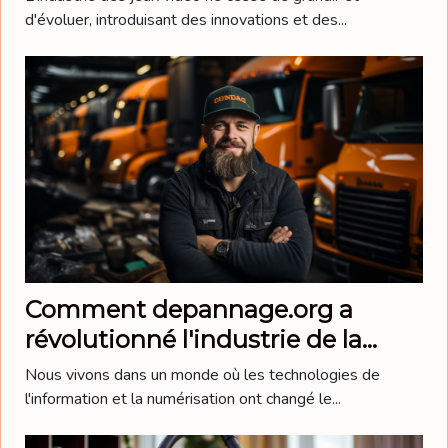
d'évoluer, introduisant des innovations et des...
Comment depannage.org a
révolutionné l'industrie de la
maintenance
Nous vivons dans un monde où les technologies de
l'information et la numérisation ont changé le...