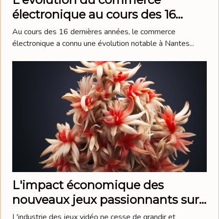
électronique au cours des 16
dernières années: une
Au cours des 16 dernières années, le commerce
perspective Nantaise
électronique a connu une évolution notable à Nantes...
L'impact économique des
nouveaux jeux passionnants sur
Nintendo Switch en octobre
L'industrie des jeux vidéo ne cesse de grandir et