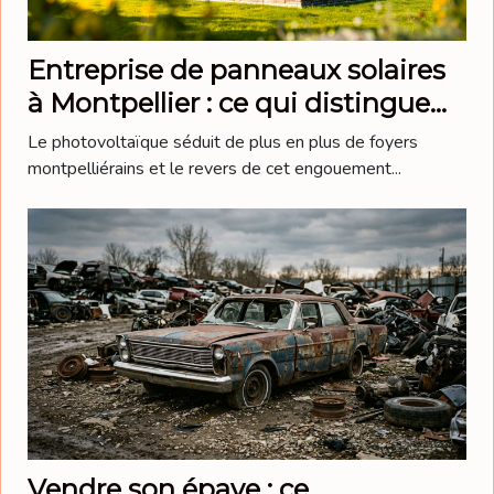
Entreprise de panneaux solaires
à Montpellier : ce qui distingue
les meilleurs acteurs du marché
Le photovoltaïque séduit de plus en plus de foyers
montpelliérains et le revers de cet engouement...
Vendre son épave : ce