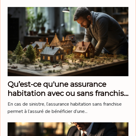
Qu’est-ce qu'une assurance
habitation avec ou sans franchise
?
En cas de sinistre, l’assurance habitation sans franchise
permet à l’assuré de bénéficier d’une...