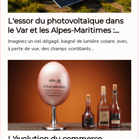
L'essor du photovoltaïque dans
le Var et les Alpes-Maritimes :
enjeux et perspectives
Imaginez un ciel dégagé, baigné de lumière solaire, avec,
à perte de vue, des champs scintillants...
L'évolution du commerce