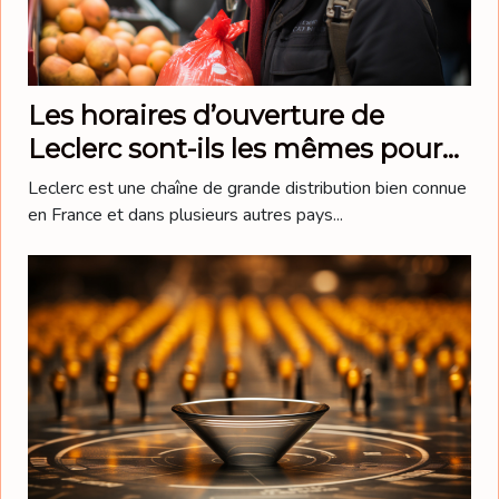
Les horaires d’ouverture de
Leclerc sont-ils les mêmes pour
toutes les boutiques ?
Leclerc est une chaîne de grande distribution bien connue
en France et dans plusieurs autres pays...