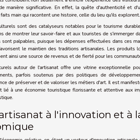
Ils contribuent non seulement à enrichir l'expérience des visiteur
 manière significative. En effet, la quête d'authenticité et d'u
its main qui racontent une histoire, celle du lieu qu'ils explorent.
lturels sont des catalyseurs notables pour le tourisme durabl
ns de montrer leur savoir-faire et aux touristes de s'immerger d
 sont palpables, puisque les dépenses effectuées dans ces ma
orisent le maintien des traditions artisanales. Les produits l
ent ainsi une source de revenus et de fierté pour les communaut
turels autour de l'artisanat offre une vitrine exceptionnelle po
ements, parfois soutenus par des politiques de développeme
ce de préserver et de valoriser les métiers d'art. Il est manifes
ent lié à une économie touristique florissante et attentive aux i
stique.
artisanat à l'innovation et à l
nomique