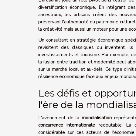
L'artisanat joue un rôle pivot dans l'essor de
diversification économique. En intégrant de
ancestraux, les artisans créent des nouve
préservant l'authenticité du patrimoine culture
la créativité mais aussi un moteur pour une éc
Un consultant en stratégie économique spécial
revisitent des classiques ou inventent, ils
investissements et tourisme. Par exemple,
la fusion entre tradition et modernité peut abo
sur le marché local et au-delà. Ce type d'initi
résilience économique face aux enjeux mondia
Les défis et opportun
l'ère de la mondialis
L'avènement de la
mondialisation
représente 
concurrence internationale
redoutable. La d
considérable sur ces acteurs de l'économie 