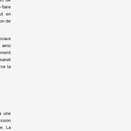
 et de
faire
ut en
ion de
locaux
 ainsi
mment
isanat
rce la
 à une
ssion
e. La