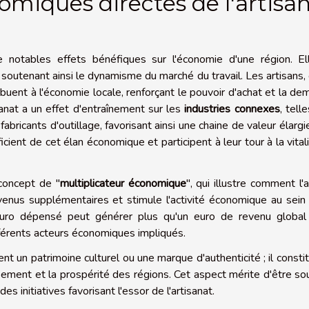
miques directes de l'artisa
e notables effets bénéfiques sur l'économie d'une région. El
, soutenant ainsi le dynamisme du marché du travail. Les artisans,
ibuent à l'économie locale, renforçant le pouvoir d'achat et la d
isanat a un effet d'entraînement sur les
industries connexes
, tell
abricants d'outillage, favorisant ainsi une chaine de valeur élargi
icient de cet élan économique et participent à leur tour à la vital
 concept de "
multiplicateur économique
", qui illustre comment l'
venus supplémentaires et stimule l'activité économique au sein
 euro dépensé peut générer plus qu'un euro de revenu global
ifférents acteurs économiques impliqués.
ment un patrimoine culturel ou une marque d'authenticité ; il consti
pement et la prospérité des régions. Cet aspect mérite d'être so
 initiatives favorisant l'essor de l'artisanat.