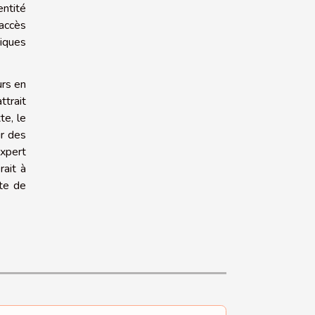
entité
'accès
niques
urs en
ttrait
te, le
ir des
expert
rait à
te de