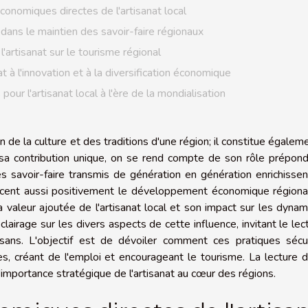
onomiques directes de l'artisanat local
t dans le maintien des savoir-faire régionaux
l'artisanat sur le tourisme régional
at à l'innovation et à la diversification économique
pour l'artisanat local à l'ère de la mondialisation
n de la culture et des traditions d'une région; il constitue égalem
 sa contribution unique, on se rend compte de son rôle prépon
s savoir-faire transmis de génération en génération enrichisse
encent aussi positivement le développement économique régiona
la valeur ajoutée de l'artisanat local et son impact sur les dyna
clairage sur les divers aspects de cette influence, invitant le lec
tisans. L'objectif est de dévoiler comment ces pratiques sécu
res, créant de l'emploi et encourageant le tourisme. La lecture 
'importance stratégique de l'artisanat au cœur des régions.