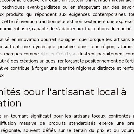
 l'économie créative, en étant un vecteur d'innovation artisanale
s techniques avant-gardistes ou en s'appuyant sur des savoir-
aux produits qui répondent aux exigences contemporaines to
l. Cette réinvention traditionnelle est non seulement une express
onomie robuste, capable de s'adapter aux fluctuations du marché.
isé en innovation pourrait souligner que lorsque les artisans 
 insufflent une dynamique positive dans leur région, attirant
 des marques comme
Atelier Créa'Lyse
illustrent parfaitement co
utir à des créations uniques, renforçant le positionnement de l'art
ative contribue à forger une identité régionale distincte et renfo
ux.
ités pour l'artisanat local à
ation
un tournant significatif pour les artisans locaux, confrontés
iffusion massive de produits standardisés exerce une pre
régionale, souvent défiés sur le terrain du prix et du volum