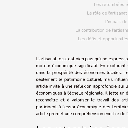
Les retombées éc
Le rôle de l'artisana
L'impact de 
La contribution de l'artisan
Les défis et opportunités 
L'artisanat local est bien plus qu'une expressio
moteur économique significatif. En explorant
dans la prospérité des économies locales. Le
seulement le patrimoine culturel, mais influ
article invite à une réflexion approfondie sur 
économiques à l'échelle régionale. Il jette un é
reconnaître et à valoriser le travail des ar
participent à l'essor économique des territoi
article promet une compréhension enrichie de l