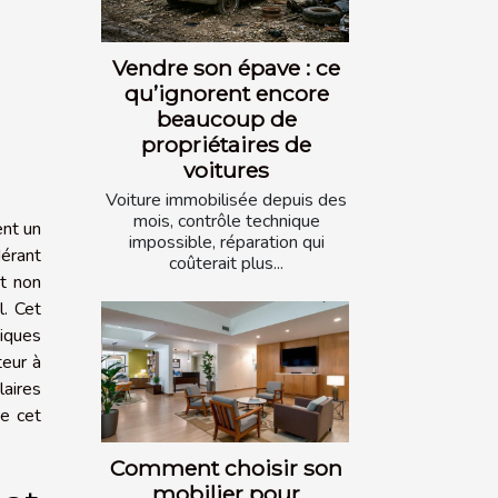
Vendre son épave : ce
qu’ignorent encore
beaucoup de
propriétaires de
voitures
Voiture immobilisée depuis des
mois, contrôle technique
ent un
impossible, réparation qui
dérant
coûterait plus...
nt non
l. Cet
miques
teur à
laires
de cet
Comment choisir son
mobilier pour