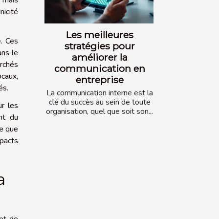
s mais
nicité
Les meilleures
e. Ces
stratégies pour
ans le
améliorer la
rchés
communication en
ocaux,
entreprise
és.
La communication interne est la
clé du succès au sein de toute
ur les
organisation, quel que soit son...
nt du
te que
mpacts
a