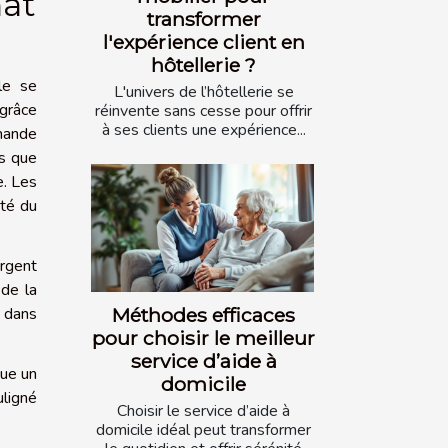
nat
transformer
l'expérience client en
hôtellerie ?
le se
L'univers de l’hôtellerie se
 grâce
réinvente sans cesse pour offrir
à ses clients une expérience...
emande
es que
e. Les
ité du
argent
 de la
Méthodes efficaces
 dans
pour choisir le meilleur
service d’aide à
tue un
domicile
uligné
Choisir le service d’aide à
domicile idéal peut transformer