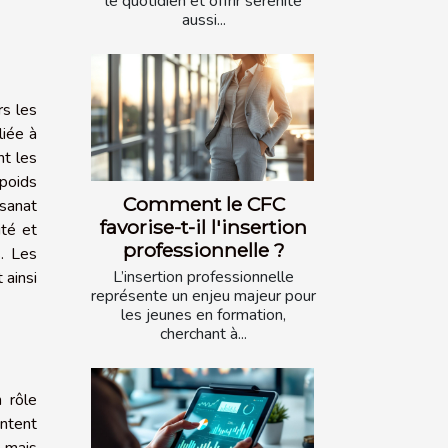
le quotidien et offrir sérénité
aussi...
rs les
liée à
nt les
 poids
Comment le CFC
isanat
favorise-t-il l'insertion
ité et
professionnelle ?
s. Les
L’insertion professionnelle
 ainsi
représente un enjeu majeur pour
les jeunes en formation,
cherchant à...
 rôle
entent