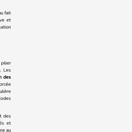
u fait
ive et
sation
ilier
s. Les
n des
orcée
ulière
codes
t des
iés et
rne au