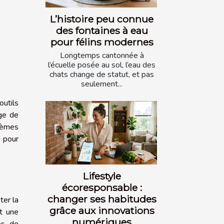
L’histoire peu connue
des fontaines à eau
pour félins modernes
Longtemps cantonnée à
l’écuelle posée au sol, l’eau des
chats change de statut, et pas
seulement...
utils
age de
stèmes
n pour
Lifestyle
écoresponsable :
changer ses habitudes
ter la
grâce aux innovations
et une
numériques