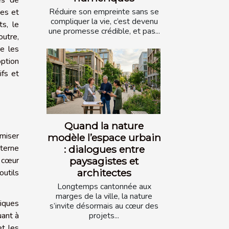
es de
Réduire son empreinte sans se
ues et
compliquer la vie, c’est devenu
ts, le
une promesse crédible, et pas...
outre,
re les
option
ifs et
Quand la nature
amiser
modèle l’espace urbain
nterne
: dialogues entre
paysagistes et
u cœur
architectes
outils
Longtemps cantonnée aux
marges de la ville, la nature
iques
s’invite désormais au cœur des
projets...
uant à
et les