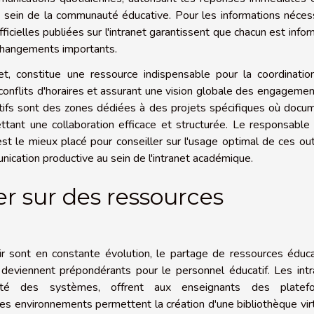
u sein de la communauté éducative. Pour les informations néces
officielles publiées sur l'intranet garantissent que chacun est info
changements importants.
anet, constitue une ressource indispensable pour la coordinati
 conflits d'horaires et assurant une vision globale des engageme
ratifs sont des zones dédiées à des projets spécifiques où docu
ttant une collaboration efficace et structurée. Le responsable
st le mieux placé pour conseiller sur l'usage optimal de ces out
nication productive au sein de l'intranet académique.
er sur des ressources
ir sont en constante évolution, le partage de ressources éduc
e deviennent prépondérants pour le personnel éducatif. Les int
bilité des systèmes, offrent aux enseignants des platef
s environnements permettent la création d'une bibliothèque vir