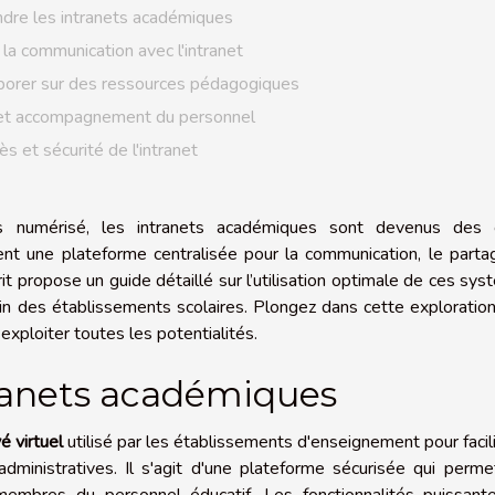
dre les intranets académiques
la communication avec l'intranet
aborer sur des ressources pédagogiques
et accompagnement du personnel
s et sécurité de l'intranet
numérisé, les intranets académiques sont devenus des o
rent une plateforme centralisée pour la communication, le part
rit propose un guide détaillé sur l’utilisation optimale de ces sy
 sein des établissements scolaires. Plongez dans cette exploratio
exploiter toutes les potentialités.
ranets académiques
é virtuel
utilisé par les établissements d'enseignement pour facili
dministratives. Il s'agit d'une plateforme sécurisée qui perm