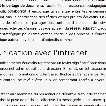
membres du personnel éducatif. Les fonctionnalités puissant
t le
partage de documents
, l'accès à des ressources pédagogiq
outil collaboratif
, il encourage la synergie entre les enseignan
sant ainsi la coordination des tâches et des projets éducatifs. En 
rmet de créer et de partager des contenus didactiques, de suiv
erses activités d'apprentissage au sein du
réseau éducatif
. L'ad
 stratégique pour l'amélioration continue des processus éducat
ique autour de valeurs et d'objectifs communs.
ication avec l'intranet
blissements éducatifs représente un levier significatif pour dyn
rsonnel administratif et la direction. En effet, un tel réseau i
e où les informations circulent avec fluidité et transparence. A
 contenu se révèle être un pilier, orchestrant l'accès à divers 
ettent aux membres du personnel de débattre autour de thémat
ainsi la prise de décision collective. La messagerie instantanée, q
mmunications quotidiennes, autorisant les réponses immédiates 