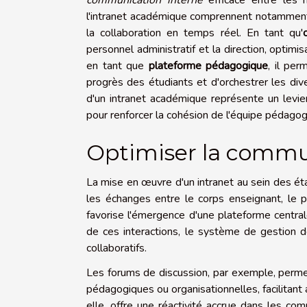
communication interne
efficace entre les 
l'intranet académique comprennent notammen
la collaboration en temps réel. En tant qu'
personnel administratif et la direction, optimi
en tant que
plateforme pédagogique
, il pe
progrès des étudiants et d'orchestrer les div
d'un intranet académique représente un levier
pour renforcer la cohésion de l'équipe pédagog
Optimiser la commun
La mise en œuvre d'un intranet au sein des éta
les échanges entre le corps enseignant, le pe
favorise l'émergence d'une plateforme central
de ces interactions, le système de gestion de
collaboratifs.
Les forums de discussion, par exemple, perm
pédagogiques ou organisationnelles, facilitant 
elle, offre une réactivité accrue dans les co