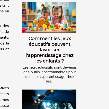
sitant
rmé en
on des
nts de
ments,
Comment les jeux
 de la
éducatifs peuvent
ils et
favoriser
l'apprentissage chez
les enfants ?
Les jeux éducatifs sont devenus
des outils incontournables pour
stimuler l'apprentissage chez
les...
atives
ranets
ormes
tuelle