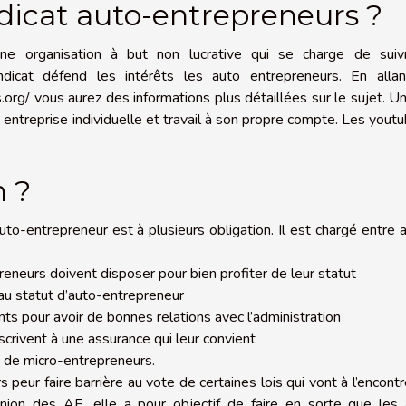
ndicat auto-entrepreneurs ?
ne organisation à but non lucrative qui se charge de suiv
dicat défend les intérêts les auto entrepreneurs. En allan
.org/
vous aurez des informations plus détaillées sur le sujet. U
entreprise individuelle et travail à son propre compte. Les yout
n ?
to-entrepreneur est à plusieurs obligation. Il est chargé entre 
reneurs doivent disposer pour bien profiter de leur statut
 au statut d’auto-entrepreneur
nts pour avoir de bonnes relations avec l’administration
scrivent à une assurance qui leur convient
e de micro-entrepreneurs.
peur faire barrière au vote de certaines lois qui vont à l’encont
union des AE, elle a pour objectif de faire en sorte que les 