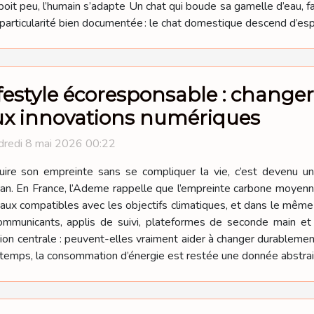
it peu, l’humain s’adapte Un chat qui boude sa gamelle d’eau, fau
e particularité bien documentée : le chat domestique descend d’esp
festyle écoresponsable : change
ux innovations numériques
dredi 8 mai 2026 00:22
ire son empreinte sans se compliquer la vie, c’est devenu u
an. En France, l’Ademe rappelle que l’empreinte carbone moyenn
eaux compatibles avec les objectifs climatiques, et dans le mê
mmunicants, applis de suivi, plateformes de seconde main et ou
tion centrale : peuvent-elles vraiment aider à changer durablemen
gtemps, la consommation d’énergie est restée une donnée abstrait