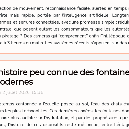
ction de mouvement, reconnaissance faciale, alertes en temps r
rète mais rapide, portée par l’intelligence artificielle. Long
rmes et serrures connectées, avec une promesse simple : réduire 
entrale, que posent autant les consommateurs que les autorités
 piratage ? Des caméras qui “comprennent” enfin Fini, l’époque 
ée à 3 heures du matin. Les systèmes récents s’appuient sur des m
histoire peu connue des fontaine
odernes
i 2 juillet 2026 19:35
temps cantonnée à l’écuelle posée au sol, l’eau des chats c
rs les plus technophiles. Ces dernières années, les fontaines 
naire plus audible sur l’hydratation, et par des propriétaires qui
t, l’histoire de ces dispositifs reste méconnue, entre héritage