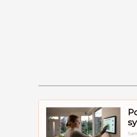
Po
sy
Sam