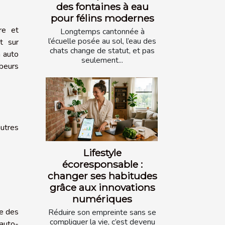
des fontaines à eau
pour félins modernes
re et
Longtemps cantonnée à
l’écuelle posée au sol, l’eau des
t sur
chats change de statut, et pas
n auto
seulement...
ubeurs
autres
Lifestyle
écoresponsable :
changer ses habitudes
grâce aux innovations
numériques
re des
Réduire son empreinte sans se
compliquer la vie, c’est devenu
auto-