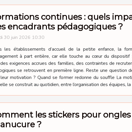
rmations continues : quels impa
es encadrants pédagogiques ?
i 30 juin 2026 10:30
s les établissements d’accueil de la petite enfance, la fo
gement à part entière, car elle touche au cœur du dispositif 
t des exigences accrues des familles, des contraintes de recrute
gogiques se retrouvent en première ligne. Reste une question d
s leur motivation ? Quand se former redonne du souffle La mo
le se construit au quotidien, entre l’organisation des équipes, la 
mment les stickers pour ongles 
anucure ?