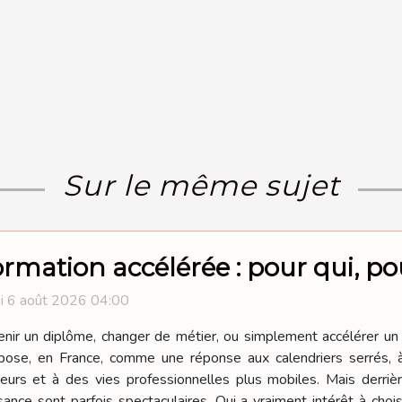
Sur le même sujet
rmation accélérée : pour qui, pou
i 6 août 2026 04:00
nir un diplôme, changer de métier, ou simplement accélérer un 
pose, en France, comme une réponse aux calendriers serrés, 
eurs et à des vies professionnelles plus mobiles. Mais derriè
ance sont parfois spectaculaires. Qui a vraiment intérêt à choisi