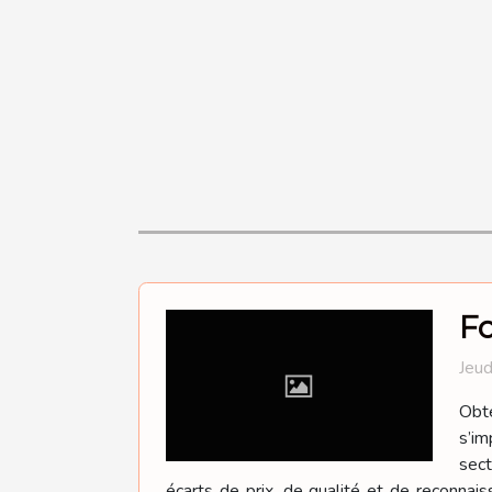
Fo
Jeud
Obte
s’im
sect
écarts de prix, de qualité et de reconnaiss