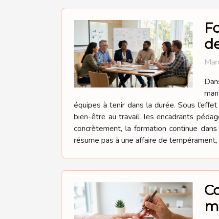
Fo
d
Mard
Dan
mana
équipes à tenir dans la durée. Sous l’effe
bien-être au travail, les encadrants péda
concrètement, la formation continue dan
résume pas à une affaire de tempérament, el
Co
m