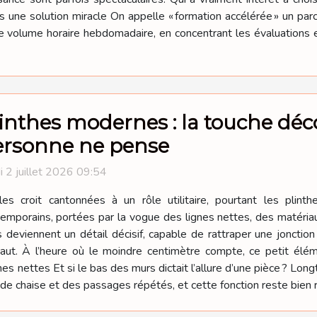
as une solution miracle On appelle « formation accélérée » un par
 volume horaire hebdomadaire, en concentrant les évaluations et
inthes modernes : la touche déco
ersonne ne pense
i 2 juillet 2026 09:54
es croit cantonnées à un rôle utilitaire, pourtant les plinth
emporains, portées par la vogue des lignes nettes, des matéria
deviennent un détail décisif, capable de rattraper une jonction 
haut. À l’heure où le moindre centimètre compte, ce petit é
nes nettes Et si le bas des murs dictait l’allure d’une pièce ? Long
de chaise et des passages répétés, et cette fonction reste bien 