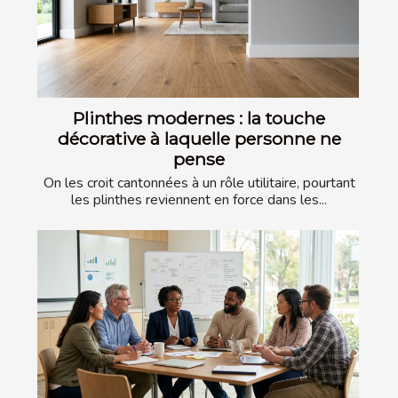
Plinthes modernes : la touche
décorative à laquelle personne ne
pense
On les croit cantonnées à un rôle utilitaire, pourtant
les plinthes reviennent en force dans les...