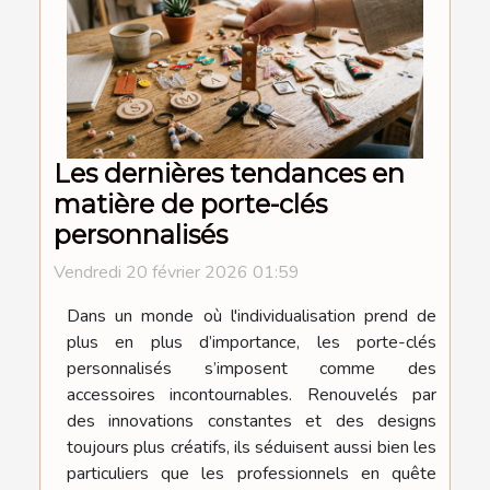
Les dernières tendances en
matière de porte-clés
personnalisés
Vendredi 20 février 2026 01:59
Dans un monde où l'individualisation prend de
plus en plus d’importance, les porte-clés
personnalisés s’imposent comme des
accessoires incontournables. Renouvelés par
des innovations constantes et des designs
toujours plus créatifs, ils séduisent aussi bien les
particuliers que les professionnels en quête