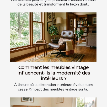
de la beauté et transforment la façon dont...
Comment les meubles vintage
influencent-ils la modernité des
intérieurs ?
À l'heure où la décoration intérieure évolue sans
cesse, l’impact des meubles vintage sur la...