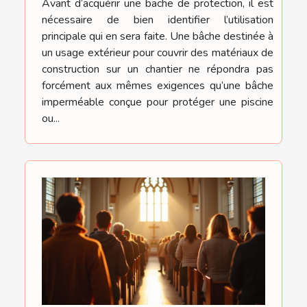
Avant d’acquérir une bache de protection, il est
nécessaire de bien identifier l’utilisation
principale qui en sera faite. Une bâche destinée à
un usage extérieur pour couvrir des matériaux de
construction sur un chantier ne répondra pas
forcément aux mêmes exigences qu’une bâche
imperméable conçue pour protéger une piscine
ou...