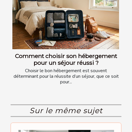
Comment choisir son hébergement
pour un séjour réussi ?
Choisir le bon hébergement est souvent
déterminant pour la réussite d’un séjour, que ce soit
pour...
Sur le même sujet