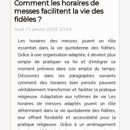
Comment les horaires de
messes facilitent la vie des
fidèles ?
Jeudi 15 janvier 2026 10:04
Les horaires des messes jouent un rôle
essentiel dans la vie quotidienne des fidèles.
Grâce à une organisation adaptée, il devient plus
simple de pratiquer sa foi et d’intégrer ce
moment précieux dans son emploi du temps.
Découvrez dans les paragraphes suivants
comment des horaires bien pensés peuvent
véritablement transformer et faciliter la pratique
religieuse. Adaptation aux rythmes de vie Les
horaires de messes adaptés jouent un rôle
déterminant dans la vie quotidienne des fidèles,
leur offrant flexibilité et accessibilité pour la
pratique religieuse. Grâce à un aménagement