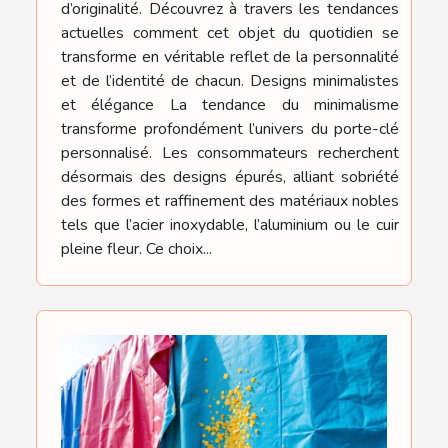
d’originalité. Découvrez à travers les tendances
actuelles comment cet objet du quotidien se
transforme en véritable reflet de la personnalité
et de l’identité de chacun. Designs minimalistes
et élégance La tendance du minimalisme
transforme profondément l’univers du porte-clé
personnalisé. Les consommateurs recherchent
désormais des designs épurés, alliant sobriété
des formes et raffinement des matériaux nobles
tels que l’acier inoxydable, l’aluminium ou le cuir
pleine fleur. Ce choix...