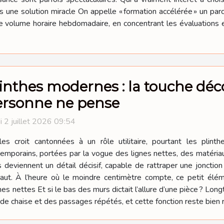
as une solution miracle On appelle « formation accélérée » un par
 volume horaire hebdomadaire, en concentrant les évaluations et
inthes modernes : la touche déco
ersonne ne pense
i 2 juillet 2026 09:54
es croit cantonnées à un rôle utilitaire, pourtant les plinth
emporains, portées par la vogue des lignes nettes, des matéria
deviennent un détail décisif, capable de rattraper une jonction 
haut. À l’heure où le moindre centimètre compte, ce petit é
nes nettes Et si le bas des murs dictait l’allure d’une pièce ? Long
de chaise et des passages répétés, et cette fonction reste bien 