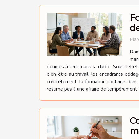
Fo
d
Mard
Dan
mana
équipes à tenir dans la durée. Sous l’effe
bien-être au travail, les encadrants péda
concrètement, la formation continue dan
résume pas à une affaire de tempérament, el
Co
m