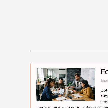
Fo
Jeud
Obte
s’im
sect
écarts de prix, de qualité et de reconnaiss