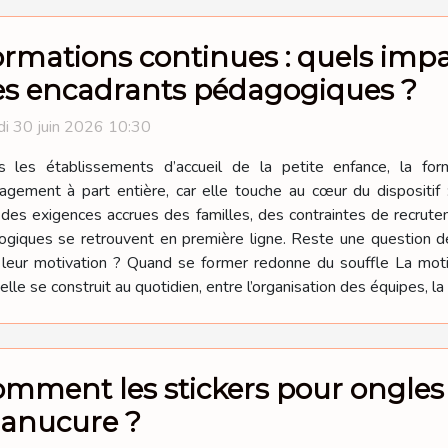
rmations continues : quels impa
es encadrants pédagogiques ?
i 30 juin 2026 10:30
s les établissements d’accueil de la petite enfance, la fo
gement à part entière, car elle touche au cœur du dispositif 
t des exigences accrues des familles, des contraintes de recrute
gogiques se retrouvent en première ligne. Reste une question d
s leur motivation ? Quand se former redonne du souffle La mo
le se construit au quotidien, entre l’organisation des équipes, la 
mment les stickers pour ongles 
anucure ?