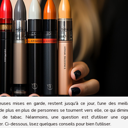
euses mises en garde, restent jusqu'à ce jour, l'une des meil
 de plus en plus de personnes se tournent vers elle, ce qui dimi
s de tabac. Néanmoins, une question est d'utiliser une ciga
er. Ci-dessous, lisez quelques conseils pour bien l'utiliser.