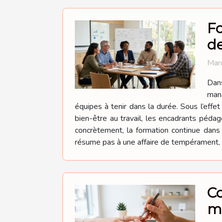
Fo
d
Mard
Dan
mana
équipes à tenir dans la durée. Sous l’effe
bien-être au travail, les encadrants péda
concrètement, la formation continue dan
résume pas à une affaire de tempérament, el
Co
m