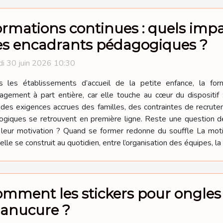
rmations continues : quels impa
es encadrants pédagogiques ?
i 30 juin 2026 10:30
s les établissements d’accueil de la petite enfance, la fo
gement à part entière, car elle touche au cœur du dispositif 
t des exigences accrues des familles, des contraintes de recrute
gogiques se retrouvent en première ligne. Reste une question d
s leur motivation ? Quand se former redonne du souffle La mo
le se construit au quotidien, entre l’organisation des équipes, la 
mment les stickers pour ongles 
anucure ?