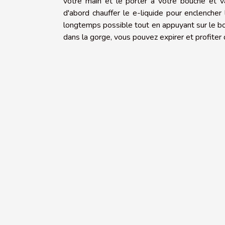
votre main et le porter à votre bouche et vap
d'abord chauffer le e-liquide pour enclencher l
longtemps possible tout en appuyant sur le bo
dans la gorge, vous pouvez expirer et profite