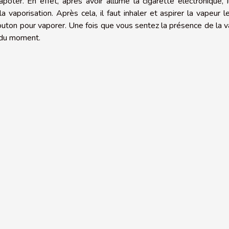
oter. En effet, après avoir allumé la cigarette électronique, i
a vaporisation. Après cela, il faut inhaler et aspirer la vapeur l
uton pour vaporer. Une fois que vous sentez la présence de la 
r du moment.