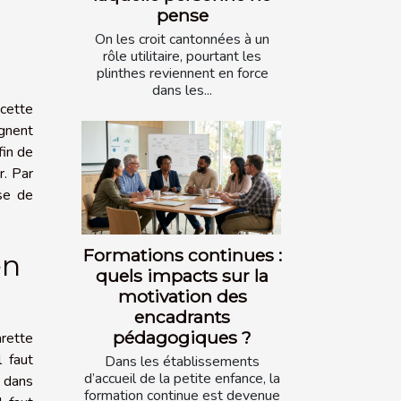
pense
On les croit cantonnées à un
rôle utilitaire, pourtant les
plinthes reviennent en force
dans les...
 cette
agnent
fin de
r. Par
ose de
Formations continues :
en
quels impacts sur la
motivation des
encadrants
pédagogiques ?
arette
l faut
Dans les établissements
d’accueil de la petite enfance, la
r dans
formation continue est devenue