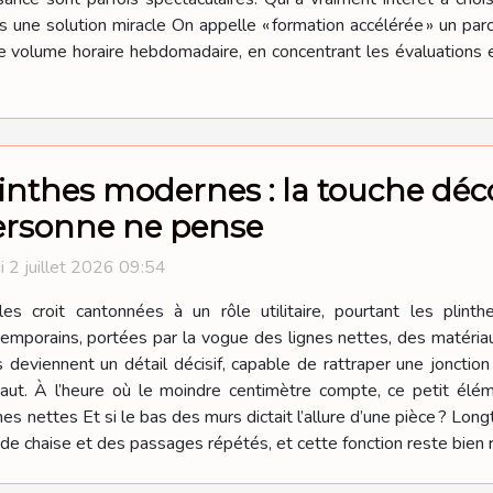
as une solution miracle On appelle « formation accélérée » un par
 volume horaire hebdomadaire, en concentrant les évaluations et
inthes modernes : la touche déco
ersonne ne pense
i 2 juillet 2026 09:54
es croit cantonnées à un rôle utilitaire, pourtant les plinth
emporains, portées par la vogue des lignes nettes, des matéria
deviennent un détail décisif, capable de rattraper une jonction 
haut. À l’heure où le moindre centimètre compte, ce petit é
nes nettes Et si le bas des murs dictait l’allure d’une pièce ? Long
de chaise et des passages répétés, et cette fonction reste bien 