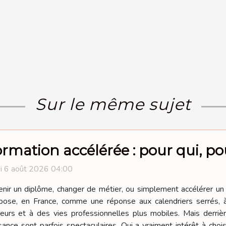
Sur le même sujet
rmation accélérée : pour qui, pou
i 6 août 2026 04:00
nir un diplôme, changer de métier, ou simplement accélérer un 
pose, en France, comme une réponse aux calendriers serrés, 
eurs et à des vies professionnelles plus mobiles. Mais derriè
ance sont parfois spectaculaires. Qui a vraiment intérêt à choisi