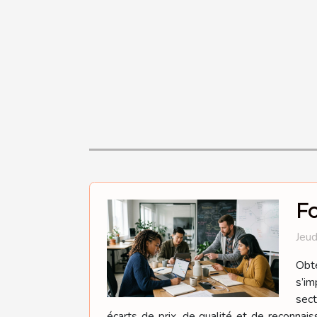
Fo
Jeud
Obte
s’im
sect
écarts de prix, de qualité et de reconnaiss