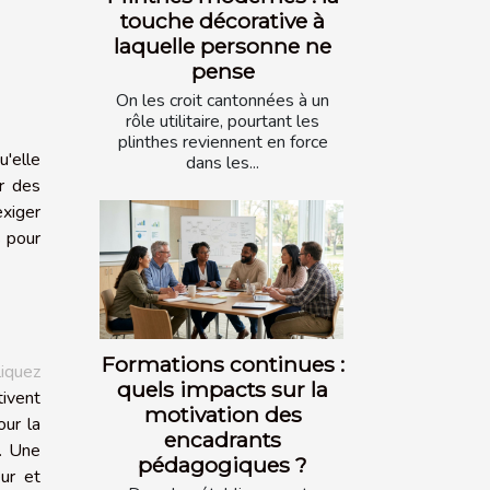
touche décorative à
laquelle personne ne
pense
On les croit cantonnées à un
rôle utilitaire, pourtant les
plinthes reviennent en force
u'elle
dans les...
ir des
exiger
s pour
Formations continues :
liquez
quels impacts sur la
ivent
motivation des
our la
encadrants
V. Une
pédagogiques ?
ur et