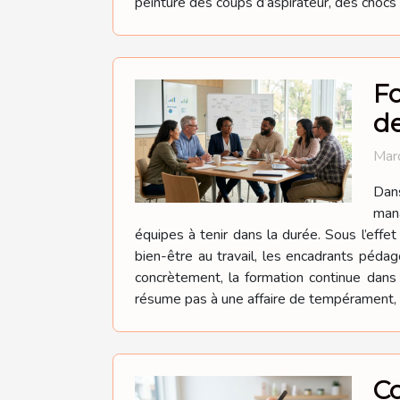
peinture des coups d’aspirateur, des chocs 
Fo
d
Mard
Dan
mana
équipes à tenir dans la durée. Sous l’effe
bien-être au travail, les encadrants péda
concrètement, la formation continue dan
résume pas à une affaire de tempérament, el
Co