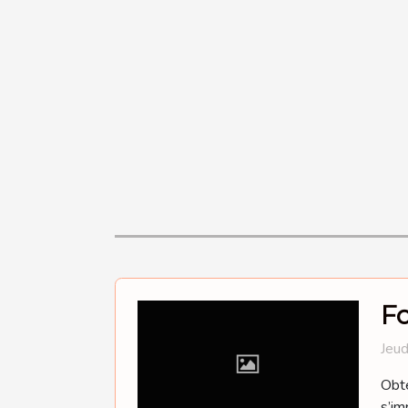
Fo
Jeud
Obte
s’im