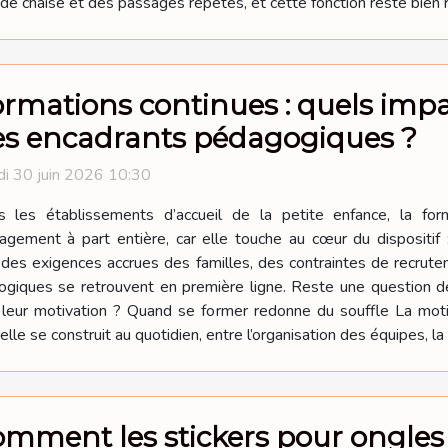
de chaise et des passages répétés, et cette fonction reste bien 
rmations continues : quels impa
es encadrants pédagogiques ?
i 30 juin 2026 10:30
s les établissements d’accueil de la petite enfance, la fo
gement à part entière, car elle touche au cœur du dispositif 
t des exigences accrues des familles, des contraintes de recrute
gogiques se retrouvent en première ligne. Reste une question d
s leur motivation ? Quand se former redonne du souffle La mo
le se construit au quotidien, entre l’organisation des équipes, la 
mment les stickers pour ongles 