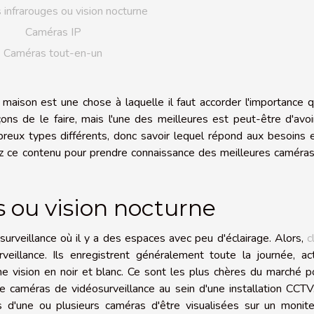
infrarouges ou vision nocturne
Caméras IP
Caméras tout-en-un
 maison est une chose à laquelle il faut accorder l'importance q
ons de le faire, mais l'une des meilleures est peut-être d'avo
breux types différents, donc savoir lequel répond aux besoins 
ez ce contenu pour prendre connaissance des meilleures caméra
 ou vision nocturne
surveillance où il y a des espaces avec peu d'éclairage. Alors,
c
eillance. Ils enregistrent généralement toute la journée, act
ne vision en noir et blanc. Ce sont les plus chères du marché p
me caméras de vidéosurveillance au sein d'une installation CCT
 d'une ou plusieurs caméras d'être visualisées sur un monite