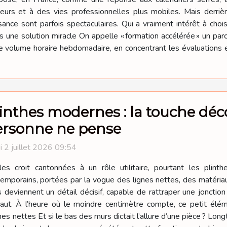
eurs et à des vies professionnelles plus mobiles. Mais derriè
ance sont parfois spectaculaires. Qui a vraiment intérêt à choisi
as une solution miracle On appelle « formation accélérée » un par
 volume horaire hebdomadaire, en concentrant les évaluations et
inthes modernes : la touche déco
ersonne ne pense
i 2 juillet 2026 09:54
es croit cantonnées à un rôle utilitaire, pourtant les plinth
emporains, portées par la vogue des lignes nettes, des matéria
deviennent un détail décisif, capable de rattraper une jonction 
haut. À l’heure où le moindre centimètre compte, ce petit é
nes nettes Et si le bas des murs dictait l’allure d’une pièce ? Long