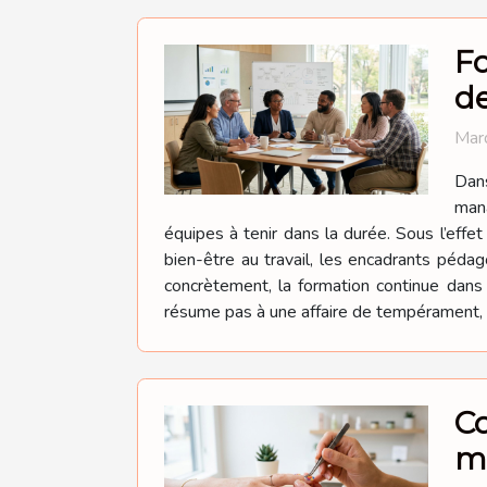
Fo
d
Mard
Dan
mana
équipes à tenir dans la durée. Sous l’effe
bien-être au travail, les encadrants péda
concrètement, la formation continue dan
résume pas à une affaire de tempérament, el
Co
m