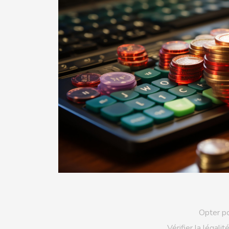
Opter po
Vérifier la légali