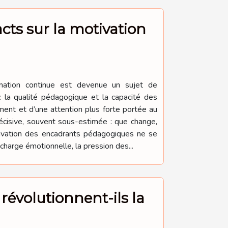
cts sur la motivation
rmation continue est devenue un sujet de
: la qualité pédagogique et la capacité des
ment et d’une attention plus forte portée au
écisive, souvent sous-estimée : que change,
tivation des encadrants pédagogiques ne se
charge émotionnelle, la pression des...
révolutionnent-ils la