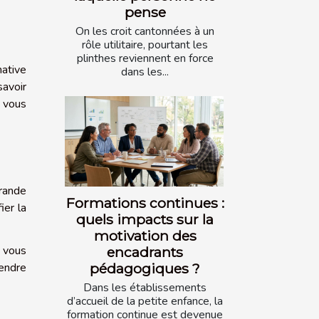
pense
On les croit cantonnées à un
rôle utilitaire, pourtant les
plinthes reviennent en force
native
dans les...
savoir
r vous
grande
Formations continues :
ier la
quels impacts sur la
motivation des
 vous
encadrants
rendre
pédagogiques ?
Dans les établissements
d’accueil de la petite enfance, la
formation continue est devenue