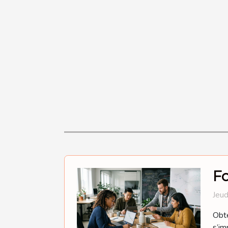
Fo
Jeud
Obte
s’im