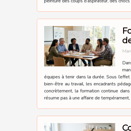
peinture des coups d’aspirateur, des chocs 
Fo
d
Mard
Dan
mana
équipes à tenir dans la durée. Sous l’effe
bien-être au travail, les encadrants péda
concrètement, la formation continue dan
résume pas à une affaire de tempérament, el
Co