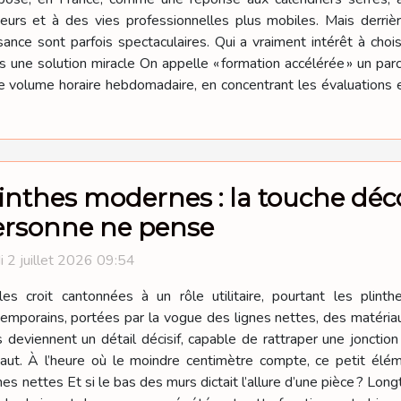
eurs et à des vies professionnelles plus mobiles. Mais derriè
ance sont parfois spectaculaires. Qui a vraiment intérêt à choisi
as une solution miracle On appelle « formation accélérée » un par
 volume horaire hebdomadaire, en concentrant les évaluations et
inthes modernes : la touche déco
ersonne ne pense
i 2 juillet 2026 09:54
es croit cantonnées à un rôle utilitaire, pourtant les plinth
emporains, portées par la vogue des lignes nettes, des matéria
deviennent un détail décisif, capable de rattraper une jonction 
haut. À l’heure où le moindre centimètre compte, ce petit é
nes nettes Et si le bas des murs dictait l’allure d’une pièce ? Long