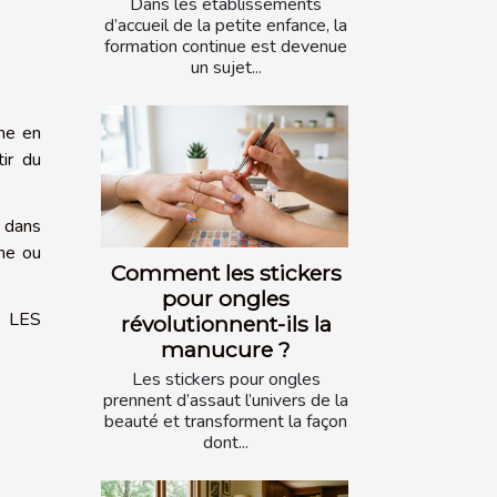
Dans les établissements
d’accueil de la petite enfance, la
formation continue est devenue
un sujet...
nne en
tir du
e dans
nne ou
Comment les stickers
pour ongles
B LES
révolutionnent-ils la
manucure ?
Les stickers pour ongles
prennent d’assaut l’univers de la
beauté et transforment la façon
dont...