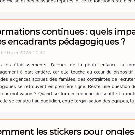
de chaise et des passages répétés, et cette fonction reste bien 
rmations continues : quels impa
es encadrants pédagogiques ?
i 30 juin 2026 10:30
s les établissements d’accueil de la petite enfance, la fo
gement à part entière, car elle touche au cœur du dispositif 
t des exigences accrues des familles, des contraintes de recrute
gogiques se retrouvent en première ligne. Reste une question d
s leur motivation ? Quand se former redonne du souffle La mo
le se construit au quotidien, entre l’organisation des équipes, la 
mment les stickers pour ongles 