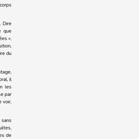
 corps
. Dire
re que
ées »,
ition,
ire du
ntage,
al, il
on les
se par
 voir,
s sans
ultes,
ies de