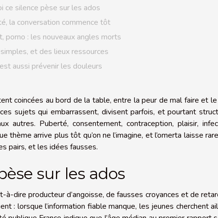
i ce silence pèse sur les ados
té, la conversation commence tôt
 porno : les nouveaux angles morts
imples, et des lieux ressources
c’est aussi prévenir les douleurs
ent coincées au bord de la table, entre la peur de mal faire et le
ces sujets qui embarrassent, divisent parfois, et pourtant struc
x autres. Puberté, consentement, contraception, plaisir, infec
e thème arrive plus tôt qu’on ne l’imagine, et l’omerta laisse ra
les pairs, et les idées fausses.
pèse sur les ados
c’est-à-dire producteur d’angoisse, de fausses croyances et de reta
t : lorsque l’information fiable manque, les jeunes cherchent ail