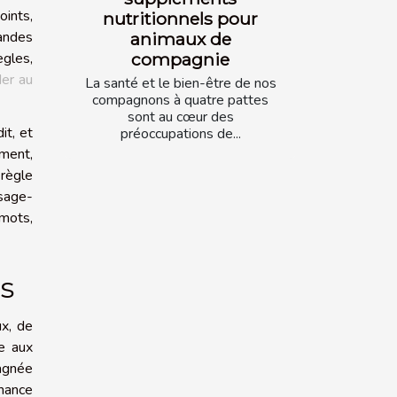
oints,
nutritionnels pour
andes
animaux de
compagnie
ègles,
der au
La santé et le bien-être de nos
compagnons à quatre pattes
sont au cœur des
it, et
préoccupations de...
ement,
 règle
 sage-
 mots,
s
ux, de
e aux
pagnée
rmance