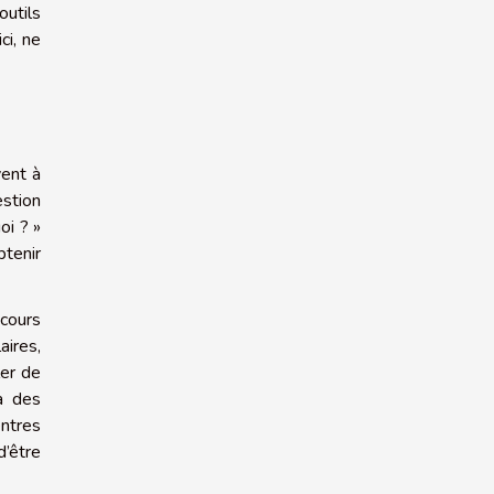
outils
ci, ne
vent à
estion
oi ? »
btenir
ecours
ires,
ler de
à des
entres
d’être