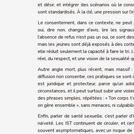
et désir, et intégrer des scénarios où le cons
sont standardisés. À la clé, une pression sur l’i
Le consentement, dans ce contexte, ne peut pa
oui, dire non, changer d’avis, lire les sig
l’absence de refus n’est pas un oui, ce sont de
mais les jeunes sont déjà exposés à des conten
elle réduit seulement la capacité à faire le tri.
réel, du respect, et une vision de la sexualité qui
Autre angle mort, plus récent, mais massif : l
diffusion non consentie, ces pratiques se sont 
est juridique et protecteur, parce qu’un ado
circonstances, et il peut surtout subir une viole
des phrases simples, répétées : « Ton corps t’app
on gère ensemble », sans menaces, ni culpabili
Enfin, parler de santé sexuelle, c’est parler 
naïveté. Les IST continuent de circuler, et c
souvent asymptomatiques, avec un risque de c