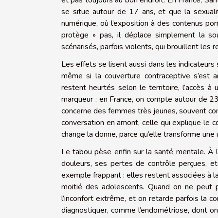
et pas toujours au bon endroit. En France, Sa
se situe autour de 17 ans, et que la sexual
numérique, où l’exposition à des contenus por
protège » pas, il déplace simplement la so
scénarisés, parfois violents, qui brouillent les
Les effets se lisent aussi dans les indicateur
même si la couverture contraceptive s’est am
restent heurtés selon le territoire, l’accès à
marqueur : en France, on compte autour de 2
concerne des femmes très jeunes, souvent confro
conversation en amont, celle qui explique le co
change la donne, parce qu’elle transforme une u
Le tabou pèse enfin sur la santé mentale. À l
douleurs, ses pertes de contrôle perçues, et
exemple frappant : elles restent associées à l
moitié des adolescents. Quand on ne peut p
l’inconfort extrême, et on retarde parfois la c
diagnostiquer, comme l’endométriose, dont on 