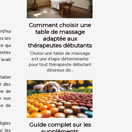
Comment choisir une
rd’hui
table de massage
ez les
adaptée aux
thérapeutes débutants
ce qui
gestes
Choisir une table de massage
est une étape déterminante
’avait
pour tout thérapeute débutant
désireux de...
taller
er des
ve de
e non
le de
règles
Guide complet sur les
i les
suppléments