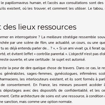
e le papillomavirus humain, et l’accès aux consultations sont des 
u’ils existent, où les trouver, et comment les utiliser. Le tabou, i
 des lieux ressources
ormer en interrogatoire ? La meilleure stratégie ressemble sou
nchée par une scène de film, une actualité, un cours, ou une qu
u as déjà entendu parler de… ? », « Si un ami vivait ça, il ferait qu
té, et évitent l’effet « contrôle parental ». L’objectif n’est pas d’o
reste ouverte, et une certitude : le sujet est autorisé.
este la peur de dire quelque chose de travers. Dans ce cas, le r
s généralistes, sages-femmes, gynécologues, infirmières scola
harmaciens, les interlocuteurs existent, et ils sont formés à par
et de consentement. En France, les mineurs peuvent accéder 
ns dépistages avec des dispositifs de confidentialité, et les c
ent. Cette architecture de soins est une ressource, à condition 
ne sanction, mais comme une option normale.