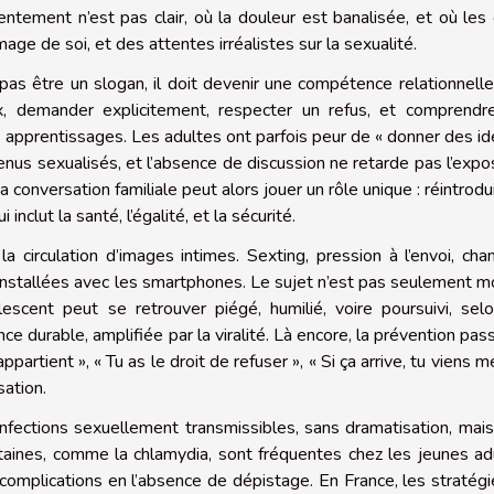
entement n’est pas clair, où la douleur est banalisée, et où les
mage de soi, et des attentes irréalistes sur la sexualité.
s être un slogan, il doit devenir une compétence relationnelle
naux, demander explicitement, respecter un refus, et comprend
s apprentissages. Les adultes ont parfois peur de « donner des id
us sexualisés, et l’absence de discussion ne retarde pas l’expos
 La conversation familiale peut alors jouer un rôle unique : réintrodu
 inclut la santé, l’égalité, et la sécurité.
a circulation d’images intimes. Sexting, pression à l’envoi, cha
installées avec les smartphones. Le sujet n’est pas seulement mor
lescent peut se retrouver piégé, humilié, voire poursuivi, sel
nce durable, amplifiée par la viralité. Là encore, la prévention pas
artient », « Tu as le droit de refuser », « Si ça arrive, tu viens me
sation.
d’infections sexuellement transmissibles, sans dramatisation, mai
ertaines, comme la chlamydia, sont fréquentes chez les jeunes ad
omplications en l’absence de dépistage. En France, les stratég