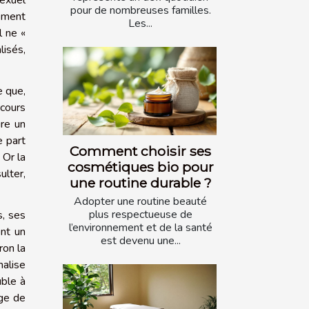
sexuel
pour de nombreuses familles.
nement
Les...
l ne «
isés,
e que,
rcours
ure un
e part
Comment choisir ses
 Or la
cosmétiques bio pour
ulter,
une routine durable ?
Adopter une routine beauté
plus respectueuse de
s, ses
l’environnement et de la santé
ont un
est devenu une...
ron la
alise
uble à
âge de