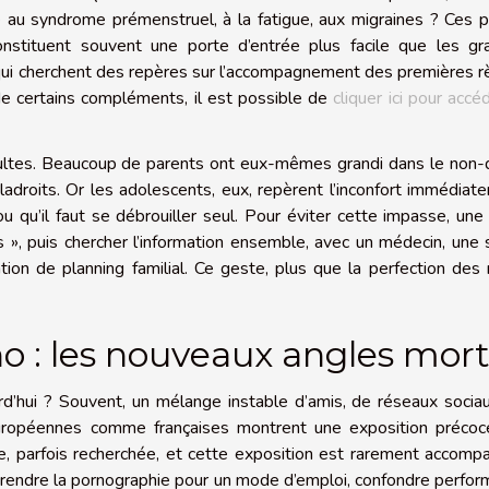
au syndrome prémenstruel, à la fatigue, aux migraines ? Ces p
onstituent souvent une porte d’entrée plus facile que les gr
s qui cherchent des repères sur l’accompagnement des premières r
 de certains compléments, il est possible de
cliquer ici pour accé
dultes. Beaucoup de parents ont eux-mêmes grandi dans le non-d
aladroits. Or les adolescents, eux, repèrent l’inconfort immédiat
ou qu’il faut se débrouiller seul. Pour éviter cette impasse, une
as », puis chercher l’information ensemble, avec un médecin, une
ation de planning familial. Ce geste, plus que la perfection des
 : les nouveaux angles mort
urd’hui ? Souvent, un mélange instable d’amis, de réseaux socia
européennes comme françaises montrent une exposition précoc
le, parfois recherchée, et cette exposition est rarement accom
 prendre la pornographie pour un mode d’emploi, confondre perfo