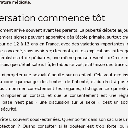
rature médicale.
nversation commence tôt
oment arrive souvent avant les parents. La puberté débute aujou
remiers signes peuvent apparaître dès l’école primaire, surtout ch
our de 12 à 13 ans en France, avec des variations importantes, 
 concerné, sans avoir reçu les mots, ni les explications, ni les 
éralistes et de pédiatres, une même phrase revient : « On ne m
sais que c’était sale ». Là, le tabou se voit, et il laisse des traces.
 ni projeter une sexualité adulte sur un enfant. Cela veut dire ins
 corps qui change, des limites, de l’intimité, et du droit à pos
us : nommer correctement les organes, distinguer ce qui relè
it d’imposer un contact, et que le consentement est une règl
 base n’est pas « une discussion sur le sexe », c’est un soc
sécurité.
rètes, souvent sous-estimées. Qu’emporter dans son sac si les 
otection ? Quand consulter si la douleur est trop forte, ou s