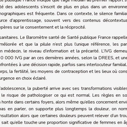
nté publique France indique que l’âge médian au premier rapport 
ité des adolescents s’inscrit de plus en plus dans un environ
nographiques est fréquente. Dans ce contexte, le silence familia
urce d’apprentissage, souvent vers des contenus décontextual
 repères sur le consentement et la réciprocité.
s sanitaires. Le Baromètre santé de Santé publique France rappell
éliorée et que la pilule n’est plus l’unique référence, les pa
 un médecin, le niveau d’information et la précarité. L’IVG deme
30 000 IVG par an ces dernières années, selon la DREES, et un
ntées à une décision rapide, parfois sans interlocuteur familial.
rps, la fertilité, les moyens de contraception et les lieux où cons
rgence en choix éclairé.
’adolescence, la puberté arrive avec ses transformations visible
 le risque de pathologiser ce qui est normal. Les règles en s
a honte dans certains foyers, alors même qu’elles concernent envi
as en parler, on supporte plus longtemps la douleur, on norm
onsultation alors que certaines douleurs peuvent relever d’un tro
sait qu’elle touche une proportion significative de femmes en 