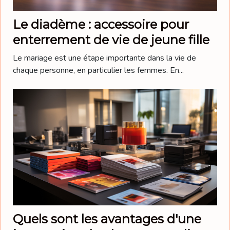
Le diadème : accessoire pour
enterrement de vie de jeune fille
Le mariage est une étape importante dans la vie de
chaque personne, en particulier les femmes. En...
Quels sont les avantages d'une