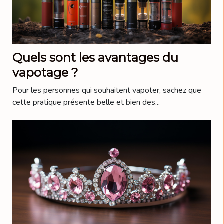
Quels sont les avantages du
vapotage ?
Pour les personnes qui souhaitent vapoter, sachez que
cette pratique présente belle et bien des...