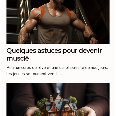
Quelques astuces pour devenir
musclé
Pour un corps de rêve et une santé parfaite de nos jours,
les jeunes se tournent vers la...