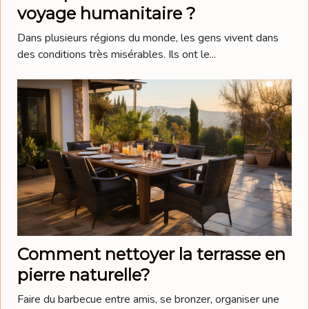
voyage humanitaire ?
Dans plusieurs régions du monde, les gens vivent dans
des conditions très misérables. Ils ont le...
Comment nettoyer la terrasse en
pierre naturelle?
Faire du barbecue entre amis, se bronzer, organiser une