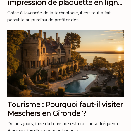
impression de plaquette en ligne
?
Grâce à l'avancée de la technologie, il est tout à fait
possible aujourd'hui de profiter des...
Tourisme : Pourquoi faut-il visiter
Meschers en Gironde ?
De nos jours, faire du tourisme est une chose fréquente.
Plusieurs familles voyagent pour se...