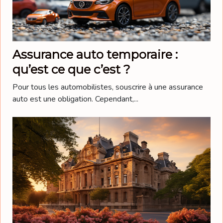
Assurance auto temporaire :
qu’est ce que c’est ?
Pour tous les automobilistes, souscrire à une assurance
auto est une obligation. Cependant,...