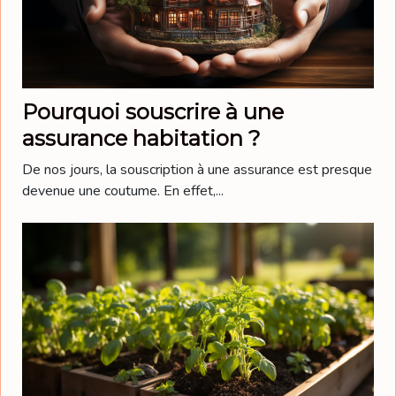
Pourquoi souscrire à une
assurance habitation ?
De nos jours, la souscription à une assurance est presque
devenue une coutume. En effet,...