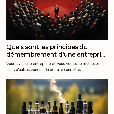
Quels sont les principes du
démembrement d'une entreprise
?
Vous avez une entreprise et vous voulez le multiplier
dans d'autres zones afin de faire connaître...