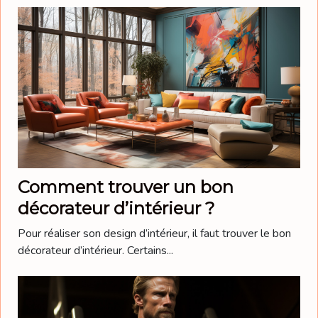
Comment trouver un bon
décorateur d’intérieur ?
Pour réaliser son design d’intérieur, il faut trouver le bon
décorateur d’intérieur. Certains...