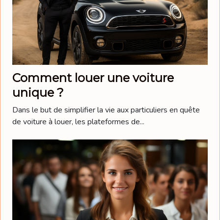
Comment louer une voiture
unique ?
Dans le but de simplifier la vie aux particuliers en quête
de voiture à louer, les plateformes de...