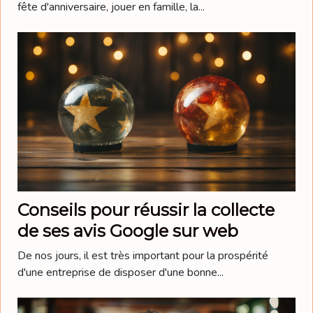
fête d'anniversaire, jouer en famille, la...
Conseils pour réussir la collecte
de ses avis Google sur web
De nos jours, il est très important pour la prospérité
d'une entreprise de disposer d'une bonne...