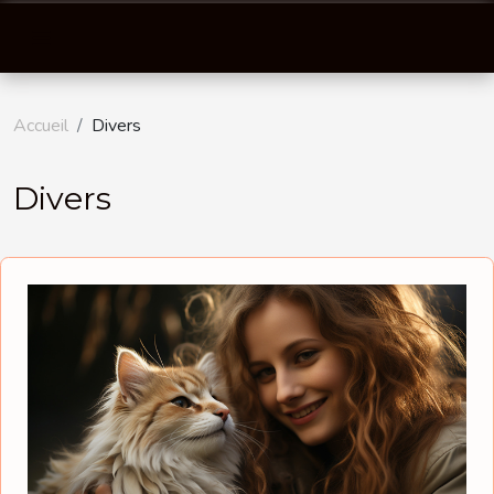
Accueil
Divers
Divers