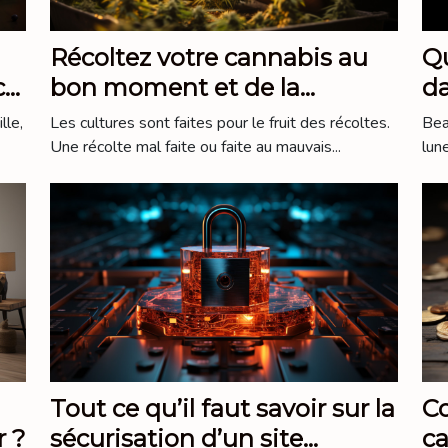
Qu
Récoltez votre cannabis au
da
ce
bon moment et de la
meilleure manière
Bea
lle,
Les cultures sont faites pour le fruit des récoltes.
lune
Une récolte mal faite ou faite au mauvais...
Tout ce qu’il faut savoir sur la
C
r ?
sécurisation d’un site
ca