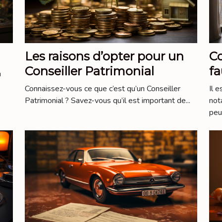
Les raisons d’opter pour un
C
Conseiller Patrimonial
fa
n
Connaissez-vous ce que c’est qu’un Conseiller
Il e
Patrimonial ? Savez-vous qu’il est important de...
not
peu