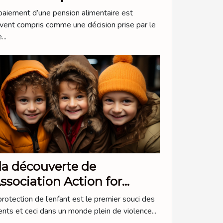
imentaire
paiement d’une pension alimentaire est
vent compris comme une décision prise par le
...
la découverte de
Association Action for
ildren Conflit
protection de l’enfant est le premier souci des
ents et ceci dans un monde plein de violence...