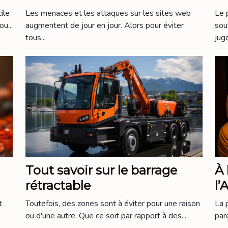
internet
al
ile
Les menaces et les attaques sur les sites web
Le 
u...
augmentent de jour en jour. Alors pour éviter
sou
tous...
juge
Tout savoir sur le barrage
À 
rétractable
l’
Ch
t
Toutefois, des zones sont à éviter pour une raison
La 
ou d'une autre. Que ce soit par rapport à des...
par