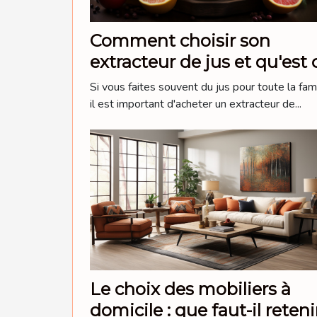
Comment choisir son
extracteur de jus et qu'est 
qui les différencie d'un
Si vous faites souvent du jus pour toute la fami
mixeur
il est important d'acheter un extracteur de...
Le choix des mobiliers à
domicile : que faut-il reteni